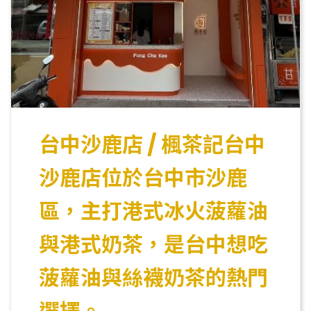
台中沙鹿店 / 楓茶記台中
沙鹿店位於台中市沙鹿
區，主打港式冰火菠蘿油
與港式奶茶，是台中想吃
菠蘿油與絲襪奶茶的熱門