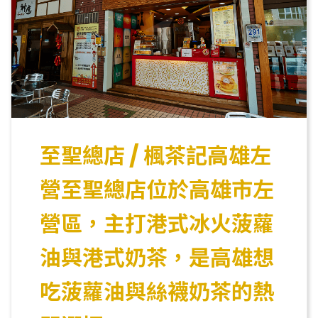
至聖總店 / 楓茶記高雄左
營至聖總店位於高雄市左
營區，主打港式冰火菠蘿
油與港式奶茶，是高雄想
吃菠蘿油與絲襪奶茶的熱