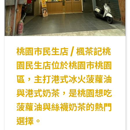
桃園市民生店 / 楓茶記桃
園民生店位於桃園市桃園
區，主打港式冰火菠蘿油
與港式奶茶，是桃園想吃
菠蘿油與絲襪奶茶的熱門
選擇。