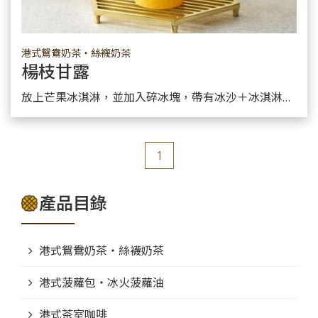
港式鴛鴦奶茶・絲襪奶茶
楊枝甘露
了解產品
放上芒果冰淇淋，並加入碎冰塊，帶有冰沙＋冰淇淋的雙重口感。
1
產品目錄
港式鴛鴦奶茶・絲襪奶茶
港式菠蘿包・冰火菠蘿油
港式茶室咖啡