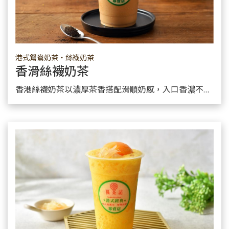
港式鴛鴦奶茶・絲襪奶茶
香滑絲襪奶茶
了解產品
香港絲襪奶茶以濃厚茶香搭配滑順奶感，入口香濃不膩，是港式茶餐廳最經典、最具代表性的招牌飲品。