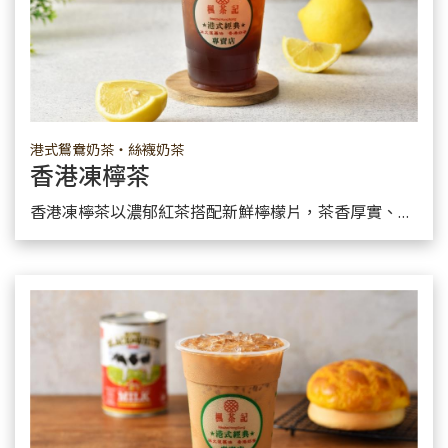
港式鴛鴦奶茶・絲襪奶茶
香港凍檸茶
了解產品
香港凍檸茶以濃郁紅茶搭配新鮮檸檬片，茶香厚實、酸甜清爽，是港式茶餐廳經典解膩飲品。