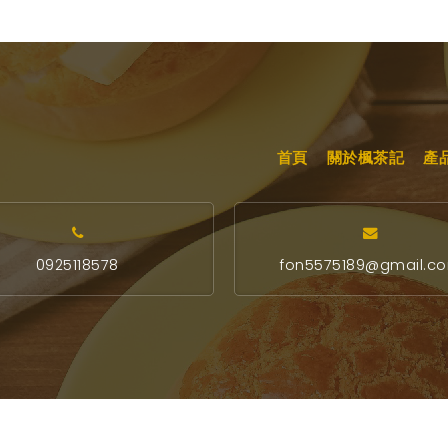
首頁
關於楓茶記
產
0925118578
fon5575189@gmail.c