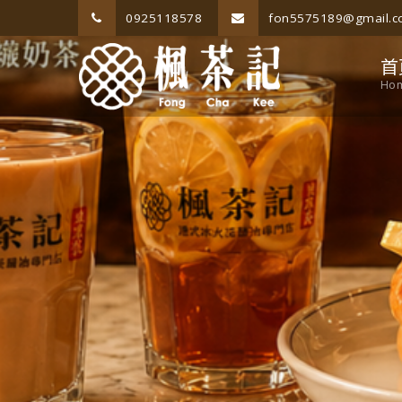
0925118578
fon5575189@gmail.
首
Ho