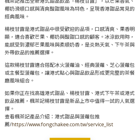
楓茶記推出全新港式甜品飲品「楊枝甘露」，以芒果香氣、
椰奶滑順口感與清爽酸甜風味為特色，呈現香港甜品常見的
經典風味。
楊枝甘露是港式甜品中很受歡迎的品項，口感清爽、果香明
顯，適合喜歡芒果、椰奶與酸甜口感的顧客。冰涼飲用時，
能感受到濃郁芒果風味與柔順奶香，是炎熱天氣、下午茶與
外帶飲品的推薦選擇。
這款楊枝甘露適合搭配冰火菠蘿油、經典菠蘿、芝心菠蘿包
或主餐型菠蘿包，讓港式點心與甜品飲品形成更完整的茶餐
廳風味組合。
如果你正在找高雄港式甜品、楊枝甘露、港式下午茶或港式
飲品推薦，楓茶記楊枝甘露是新品上市中值得一試的人氣選
擇。
查看楓茶記產品介紹：港式甜品與菠蘿包推
薦/
https://www.fongchakee.com.tw/service_list